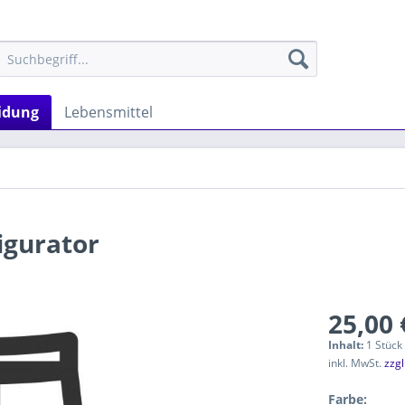
idung
Lebensmittel
igurator
25,00 
Inhalt:
1 Stück
inkl. MwSt.
zzg
Farbe: