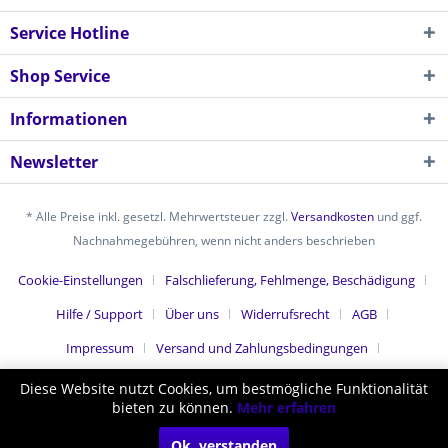
Service Hotline
Shop Service
Informationen
Newsletter
* Alle Preise inkl. gesetzl. Mehrwertsteuer zzgl.
Versandkosten
und ggf.
Nachnahmegebühren, wenn nicht anders beschrieben
Cookie-Einstellungen
Falschlieferung, Fehlmenge, Beschädigung
Hilfe / Support
Über uns
Widerrufsrecht
AGB
Impressum
Versand und Zahlungsbedingungen
Datenschutz
Jugendschutz
Diese Website nutzt Cookies, um bestmögliche Funktionalität
bieten zu können.
Mehr erfahren
Realisiert mit Shopware
Ok, verstanden