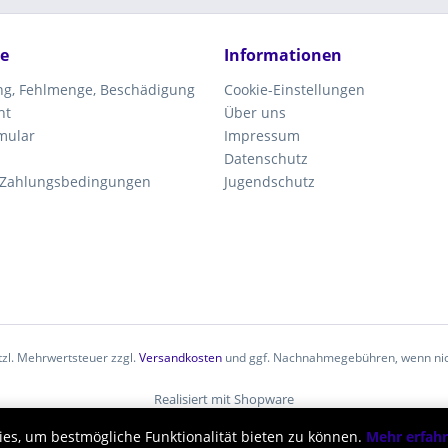
ce
Informationen
ung, Fehlmenge, Beschädigung
Cookie-Einstellungen
ht
Über uns
mular
Impressum
Datenschutz
 Zahlungsbedingungen
Jugendschutz
etzl. Mehrwertsteuer zzgl.
Versandkosten
und ggf. Nachnahmegebühren, wenn nic
Realisiert mit Shopware
ies, um bestmögliche Funktionalität bieten zu können.
Mehr erfah